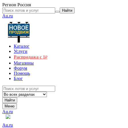
Регион
Россия
Найти
Au.ru
Каталог
Услуги
Распродажа с 1
₽
Магазины
Форум
Помощь
Блог
Найти
Меню
Au.ru
Au.ru