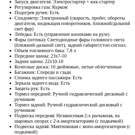
Запуск двигателя: Электростартер + кик-стартер
Регулировка газа: Курком
Подогрев ручек: Есть
Спидометр: Электронный (скорость, пробег, обороты
двигателя, индикация поворотников, ближний/дальний
свет фар)
Лебедка: Есть (управление кнопками на руле)
Фары (оптика): Светодиодные фары головного света
(ближний-дальний свет), задний габарит/стоп-сигнал.
Объем топливного бака: 7,8 л
Передние шины: 23х7-10
Задние шины: 22х10-10
Колесные диски: 10 дюймовые, литые облегченные
Багажник: Спереди и сзади
Спинка заднего пассажира: Есть
Зеркала заднего вида: Есть
Защита рук: Есть
Тормоз передний: Ручной гидравлический дисковый с
ручником
Тормоз задний: Ручной гидравлический дисковый с
ручником
Подвеска передняя: Независимая 2-х рычажная, на
шаровых опорах с 2-я амортизаторами (с подкачкой)
Подвеска задняя: Маятниковая с моно-амортизатором (с
подкачкой)