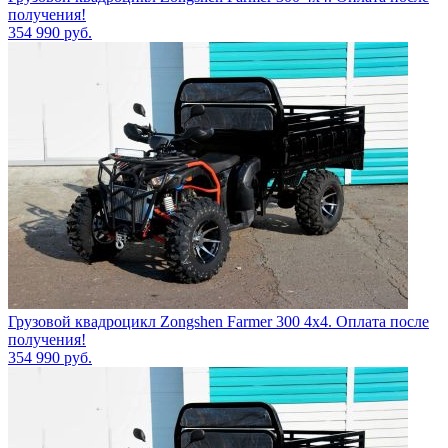
получения!
354 990
руб.
Грузовой квадроцикл Zongshen Farmer 300 4х4. Оплата после
получения!
354 990
руб.