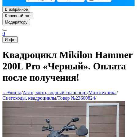
В избранное
Классный лот
Модератору
0
Инфо
Квадроцикл Mikilon Hammer
200L Pro «Черный». Оплата
после получения!
г. Элиста
/
Авто, мото, водный транспорт
/
Мототехника
/
Снегоходы, квадроциклы
/
Товар №23600824
/